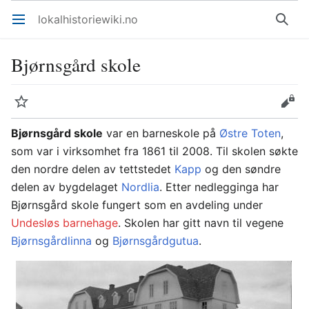
lokalhistoriewiki.no
Åpne hovedmenyen
Søk
Bjørnsgård skole
Overvåk
Rediger
Bjørnsgård skole
var en barneskole på
Østre Toten
,
som var i virksomhet fra 1861 til 2008. Til skolen søkte
den nordre delen av tettstedet
Kapp
og den søndre
delen av bygdelaget
Nordlia
. Etter nedlegginga har
Bjørnsgård skole fungert som en avdeling under
Undesløs barnehage
. Skolen har gitt navn til vegene
Bjørnsgårdlinna
og
Bjørnsgårdgutua
.