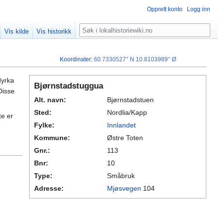
Opprett konto
Logg inn
Søk
Vis kilde
Vis historikk
Koordinater
:
60.7330527° N
10.8103989° Ø
dyrka
Bjørnstadstuggua
Disse
Alt. navn:
Bjørnstadstuen
Sted:
Nordlia/Kapp
e er
Fylke:
Innlandet
Kommune:
Østre Toten
Gnr.:
113
Bnr:
10
Type:
Småbruk
Adresse:
Mjøsvegen
104