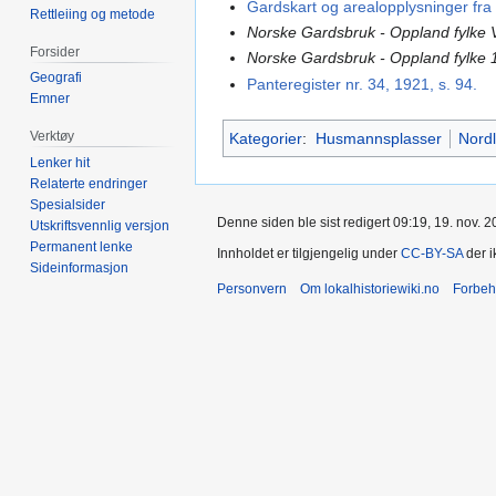
Gardskart og arealopplysninger fra
Rettleiing og metode
Norske Gardsbruk - Oppland fylke 
Forsider
Norske Gardsbruk - Oppland fylke 
Geografi
Panteregister nr. 34, 1921, s. 94.
Emner
Verktøy
Kategorier
:
Husmannsplasser
Nordl
Lenker hit
Relaterte endringer
Spesialsider
Denne siden ble sist redigert 09:19, 19. nov. 2
Utskriftsvennlig versjon
Permanent lenke
Innholdet er tilgjengelig under
CC-BY-SA
der i
Sideinformasjon
Personvern
Om lokalhistoriewiki.no
Forbeh