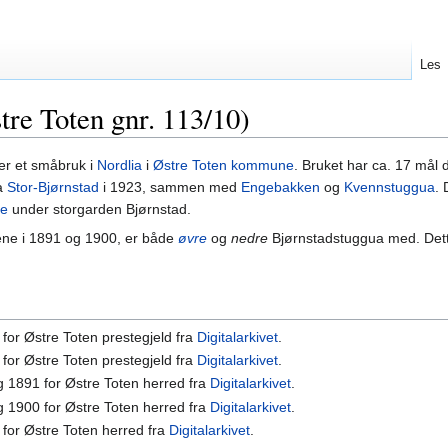
Les
tre Toten gnr. 113/10)
 er et småbruk i
Nordlia
i
Østre Toten kommune
. Bruket har ca. 17 mål 
ra
Stor-Bjørnstad
i 1923, sammen med
Engebakken
og
Kvennstuggua
. 
ne
under storgarden Bjørnstad.
ngene i 1891 og 1900, er både
øvre
og
nedre
Bjørnstadstuggua med. Dett
5 for Østre Toten prestegjeld fra
Digitalarkivet
.
5 for Østre Toten prestegjeld fra
Digitalarkivet
.
ing 1891 for Østre Toten herred fra
Digitalarkivet
.
ing 1900 for Østre Toten herred fra
Digitalarkivet
.
0 for Østre Toten herred fra
Digitalarkivet
.