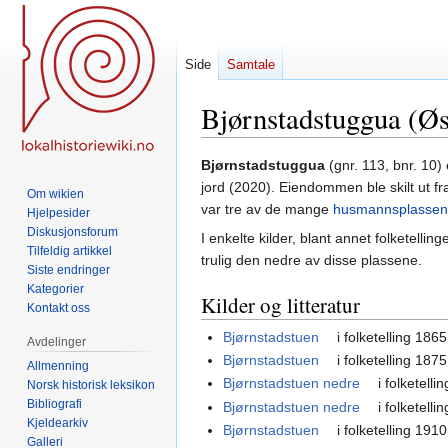
Side
Samtale
Bjørnstadstuggua (Øs
Hopp
Hopp
Bjørnstadstuggua
(gnr. 113, bnr. 10)
til
til
jord (2020). Eiendommen ble skilt ut f
Om wikien
navigering
søk
var tre av de mange
husmannsplasse
Hjelpesider
Diskusjonsforum
I enkelte kilder, blant annet folketelli
Tilfeldig artikkel
trulig den nedre av disse plassene.
Siste endringer
Kategorier
Kilder og litteratur
Kontakt oss
Bjørnstadstuen
i folketelling 186
Avdelinger
Bjørnstadstuen
i folketelling 187
Allmenning
Bjørnstadstuen nedre
i folketell
Norsk historisk leksikon
Bibliografi
Bjørnstadstuen nedre
i folketell
Kjeldearkiv
Bjørnstadstuen
i folketelling 191
Galleri