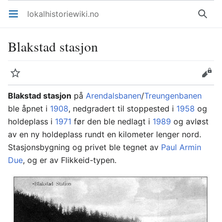
lokalhistoriewiki.no
Åpne hovedmenyen
Søk
Blakstad stasjon
Overvåk
Rediger
Blakstad stasjon
på
Arendalsbanen
/
Treungenbanen
ble åpnet i
1908
, nedgradert til stoppested i
1958
og
holdeplass i
1971
før den ble nedlagt i
1989
og avløst
av en ny holdeplass rundt en kilometer lenger nord.
Stasjonsbygning og privet ble tegnet av
Paul Armin
Due
, og er av Flikkeid-typen.