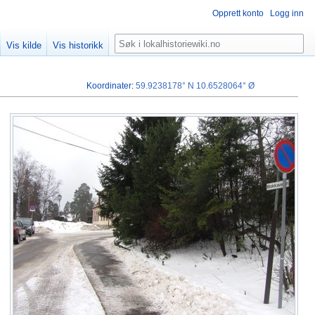
Opprett konto
Logg inn
Søk
Vis kilde
Vis historikk
Koordinater
:
59.9238178° N
10.6528064° Ø