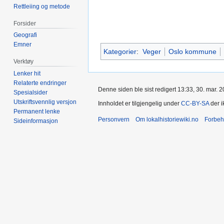
Rettleiing og metode
Forsider
Geografi
Emner
Kategorier
:
Veger
Oslo kommune
Verktøy
Lenker hit
Relaterte endringer
Denne siden ble sist redigert 13:33, 30. mar. 2
Spesialsider
Utskriftsvennlig versjon
Innholdet er tilgjengelig under
CC-BY-SA
der i
Permanent lenke
Personvern
Om lokalhistoriewiki.no
Forbeh
Sideinformasjon