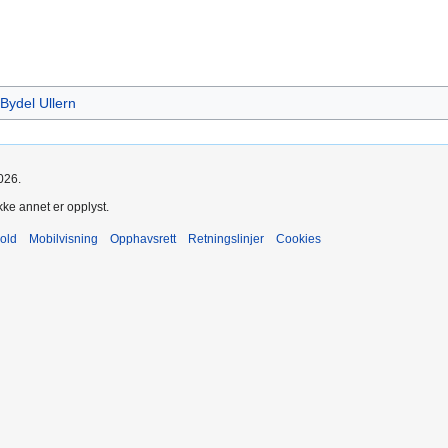
Bydel Ullern
026.
kke annet er opplyst.
old
Mobilvisning
Opphavsrett
Retningslinjer
Cookies