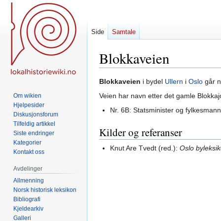
Side
Samtale
Blokkaveien
Hopp
Hopp
Blokkaveien
i bydel
Ullern
i
Oslo
går n
til
til
Veien har navn etter det gamle Blokkaj
Om wikien
navigering
søk
Hjelpesider
Nr. 6B: Statsminister og fylkesman
Diskusjonsforum
Tilfeldig artikkel
Kilder og referanser
Siste endringer
Kategorier
Knut Are Tvedt (red.):
Oslo byleksi
Kontakt oss
Avdelinger
Allmenning
Norsk historisk leksikon
Bibliografi
Kjeldearkiv
Galleri