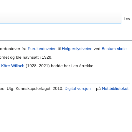
Les
ordøstover fra
Furulundsveien
til
Holgerslystveien
ved
Bestum skole
.
ordet og ble navnsatt i 1928.
n
Kåre Willoch
(1928–2021) bodde her i en årrekke.
kon
. Utg. Kunnskapsforlaget. 2010.
Digital versjon
på
Nettbiblioteket
.