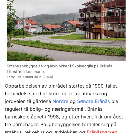
Småhusbebyggelse og lavblokker i Skolsegglia på Brånås i
Lillestrøm kommune.
Foto: Leif-Harald Ruud (2024).
Opparbeidelsen av området startet på 1990-tallet i
forbindelse med at store deler av utmarka og
jordveien til gårdene
Nordre
og
Søndre Brånås
ble
regulert til bolig- og næringsformål. Brånås
barneskole åpnet i 1998, og etter hvert fikk området
tre barnehager. Boligbebyggelsen fordeler seg på
småhus, rekkehus og lavblokker, og
Brånåsparken