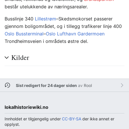
består utelukkende av næringsarealer.
Busslinje 340
Lillestrøm
–Skedsmokorset passerer
gjennom boligområdet, og i tillegg trafikerer linje 400
Oslo Bussterminal
–
Oslo Lufthavn Gardermoen
Trondheimsveien i områdets østre del.
Kilder
Sist redigert for 24 dager siden
av
Rool
lokalhistoriewiki.no
Innholdet er tilgjengelig under
CC-BY-SA
der ikke annet er
opplyst.