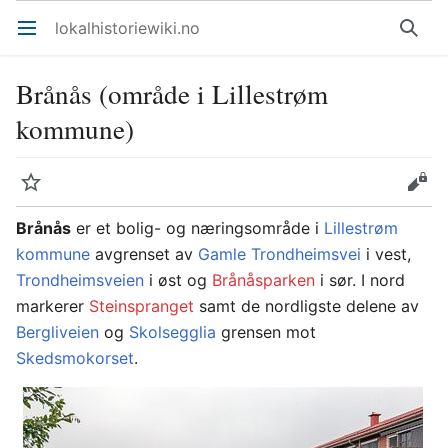
lokalhistoriewiki.no
Åpne hovedmenyen
Søk
Brånås (område i Lillestrøm
kommune)
Overvåk
Rediger
Brånås
er et bolig- og næringsområde i
Lillestrøm
kommune
avgrenset av
Gamle Trondheimsvei
i vest,
Trondheimsveien
i øst og
Brånåsparken
i sør. I nord
markerer
Steinspranget
samt de nordligste delene av
Bergliveien
og
Skolsegglia
grensen mot
Skedsmokorset
.