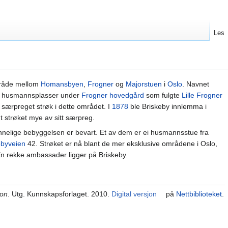
Les
mråde mellom
Homansbyen
,
Frogner
og
Majorstuen
i
Oslo
. Navnet
o husmannsplasser under
Frogner hovedgård
som fulgte
Lille Frogner
 særpreget strøk i dette området. I
1878
ble Briskeby innlemma i
dt strøket mye av sitt særpreg.
innelige bebyggelsen er bevart. Et av dem er ei husmannsstue fra
ebyveien
42. Strøket er nå blant de mer eksklusive områdene i Oslo,
n rekke ambassader ligger på Briskeby.
kon
. Utg. Kunnskapsforlaget. 2010.
Digital versjon
på
Nettbiblioteket
.