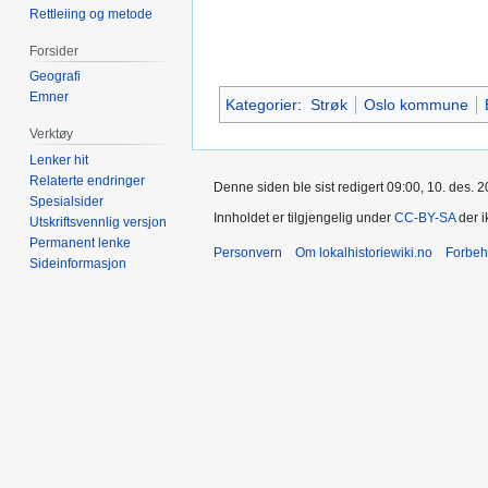
Rettleiing og metode
Forsider
Geografi
Emner
Kategorier
:
Strøk
Oslo kommune
Verktøy
Lenker hit
Relaterte endringer
Denne siden ble sist redigert 09:00, 10. des. 2
Spesialsider
Innholdet er tilgjengelig under
CC-BY-SA
der i
Utskriftsvennlig versjon
Permanent lenke
Personvern
Om lokalhistoriewiki.no
Forbeh
Sideinformasjon