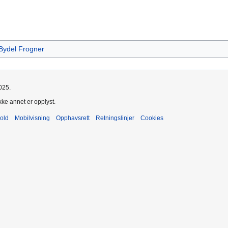
Bydel Frogner
025.
kke annet er opplyst.
old
Mobilvisning
Opphavsrett
Retningslinjer
Cookies