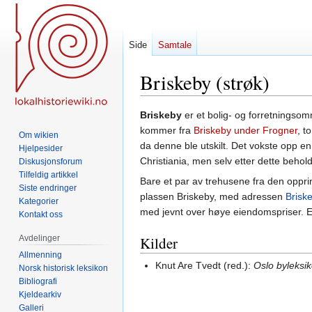
Side
Samtale
Briskeby (strøk)
Hopp
Hopp
Briskeby
er et bolig- og forretningso
til
til
kommer fra
Briskeby under Frogner
, t
Om wikien
navigering
søk
da denne ble utskilt. Det vokste opp en
Hjelpesider
Christiania, men selv etter dette behol
Diskusjonsforum
Tilfeldig artikkel
Bare et par av trehusene fra den oppr
Siste endringer
plassen Briskeby, med adressen
Brisk
Kategorier
med jevnt over høye eiendomspriser. E
Kontakt oss
Avdelinger
Kilder
Allmenning
Knut Are Tvedt (red.):
Oslo byleksi
Norsk historisk leksikon
Bibliografi
Kjeldearkiv
Galleri