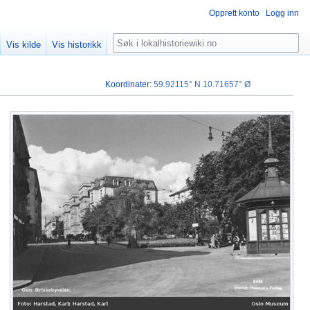
Opprett konto
Logg inn
Søk
Vis kilde
Vis historikk
Koordinater
:
59.92115° N
10.71657° Ø