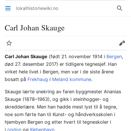
lokalhistoriewiki.no
Åpne hovedmenyen
Søk
Carl Johan Skauge
Overvåk
Rediger
Carl Johan Skauge
(født 21. november 1914 i
Bergen
,
død 27. desember 2017) er tidligere tegnesjef. Han
virket hele livet i Bergen, men var i de siste årene
bosatt på
Frekhaug
i
Meland kommune
.
Skauge lærte snekring av faren byggmester Ananias
Skauge (1878–1963), og gikk i steinhogger- og
skredderlære. Men han hadde mest lyst til å tegne,
noe som førte han til Kunst- og håndverksskolen i
hjembyen Bergen og etter hvert til tegneskoler i
London
og
København
.