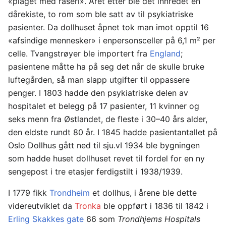
«plaget med raseri». Året etter ble det innredet en
dårekiste, to rom som ble satt av til psykiatriske
pasienter. Da dollhuset åpnet tok man imot opptil 16
«afsindige mennesker» i enpersonsceller på 6,1 m² per
celle. Tvangstrøyer ble importert fra
England
;
pasientene måtte ha på seg det når de skulle bruke
luftegården, så man slapp utgifter til oppassere
penger. I 1803 hadde den psykiatriske delen av
hospitalet et belegg på 17 pasienter, 11 kvinner og
seks menn fra Østlandet, de fleste i 30–40 års alder,
den eldste rundt 80 år. I 1845 hadde pasientantallet på
Oslo Dollhus gått ned til sju.vI 1934 ble bygningen
som hadde huset dollhuset revet til fordel for en ny
sengepost i tre etasjer ferdigstilt i 1938/1939.
I 1779 fikk
Trondheim
et dollhus, i årene ble dette
videreutviklet da
Tronka
ble oppført i 1836 til 1842 i
Erling Skakkes gate
66 som
Trondhjems Hospitals