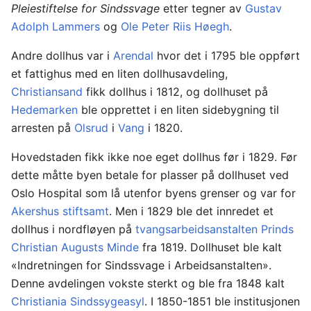
Pleiestiftelse for Sindssvage
etter tegner av
Gustav
Adolph Lammers
og
Ole Peter Riis Høegh
.
Andre dollhus var i
Arendal
hvor det i 1795 ble oppført
et fattighus med en liten dollhusavdeling,
Christiansand
fikk dollhus i 1812, og dollhuset på
Hedemarken
ble opprettet i en liten sidebygning til
arresten på
Olsrud
i
Vang
i 1820.
Hovedstaden fikk ikke noe eget dollhus før i 1829. Før
dette måtte byen betale for plasser på dollhuset ved
Oslo Hospital som lå utenfor byens grenser og var for
Akershus stiftsamt
. Men i 1829 ble det innredet et
dollhus i nordfløyen på
tvangsarbeidsanstalten
Prinds
Christian Augusts Minde
fra 1819. Dollhuset ble kalt
«Indretningen for Sindssvage i Arbeidsanstalten».
Denne avdelingen vokste sterkt og ble fra 1848 kalt
Christiania Sindssygeasyl
. I 1850-1851 ble institusjonen