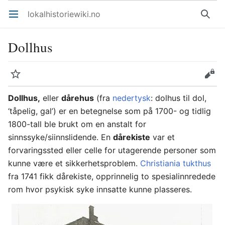
lokalhistoriewiki.no
Åpne hovedmenyen
Søk
Dollhus
Overvåk
Rediger
Dollhus
,
eller
dårehus
(fra
nedertysk
: dolhus til dol,
‘tåpelig, gal’) er en betegnelse som på 1700- og tidlig
1800-tall ble brukt om en anstalt for
sinnssyke/siinnslidende. En
dårekiste
var et
forvaringssted eller celle for utagerende personer som
kunne være et sikkerhetsproblem.
Christiania tukthus
fra 1741 fikk dårekiste, opprinnelig to spesialinnredede
rom hvor psykisk syke innsatte kunne plasseres.