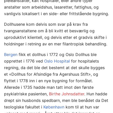
pleieanstalter, kalt hospitaler, eller andre typer
anstalter som arbeidshus, lasaretter, fattighus, og
vanligvis lokalisert i en side- eller frittstående bygning.
Dollhusene kom delvis som svar på krav fra
tvangsanstaltene om å bli kvitt et besværlig og
uproduktivt klientell, og delvis etter et gradvis skifte i
holdninger i retning av en mer filantropisk behandling.
Bergen
fikk et dollhus i 1772 og Oslo Dollhus ble
opprettet i 1776 ved
Oslo Hospital
for hospitalets
regning, da det ble det bestemt at det skulle bygges
et «Dollhus for Afsindige fra Agershuus Stift», og
flyttet i 1778 inn i en nye bygning for formålet.
Allerede i 1735 hadde man tatt imot den første
psykiatriske pasienten,
Birthe Johnsdatter
. Hun hadde
drept sin husbonds spedbarn, men ble benådet da Det
teologiske fakultet i
København
kom til at hun var