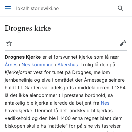
lokalhistoriewiki.no
Åpne hovedmenyen
Søk
Drognes kirke
Overvåk
Rediger
Drognes Kjerke
er ei forsvunnet kjerke som lå nær
Årnes
i
Nes kommune
i
Akershus
. Trolig lå den på
Kjerkejordet
vest for tunet på Drognes, mellom
jernbanelinja og elva i området der Årnessaga seinere
holdt til. Garden var adelsgods i middelalderen. I 1394
lå det ikke eiendommer til prestens bordhold, så
antakelig ble kjerka allerede da betjent fra
Nes
hovedkjerke. Derimot lå det landskyld til kjerkas
vedlikehold og den ble i 1400 ennå regnet blant dem
biskopen skulle ha "nattleie" for på sine visitasreiser