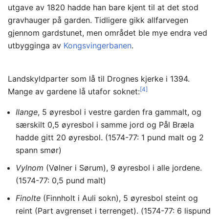
utgave av 1820 hadde han bare kjent til at det stod
gravhauger på garden. Tidligere gikk allfarvegen
gjennom gardstunet, men området ble mye endra ved
utbygginga av
Kongsvingerbanen
.
Landskyldparter som lå til Drognes kjerke i 1394.
[4]
Mange av gardene lå utafor soknet:
Ilange
, 5 øyresbol i vestre garden fra gammalt, og
særskilt 0,5 øyresbol i samme jord og Pål Bræla
hadde gitt 20 øyresbol. (1574-77: 1 pund malt og 2
spann smør)
Vylnom
(Vølner i Sørum), 9 øyresbol i alle jordene.
(1574-77: 0,5 pund malt)
Finolte
(Finnholt i Auli sokn), 5 øyresbol steint og
reint (Part avgrenset i terrenget). (1574-77: 6 lispund