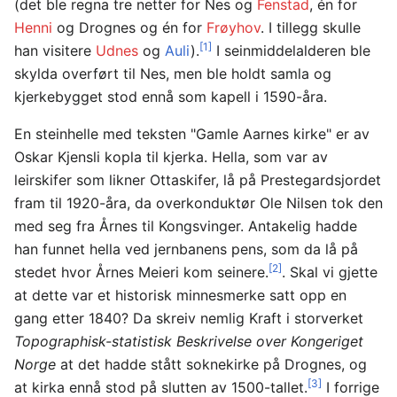
(det ble regna tre netter for Nes og
Fenstad
, én for
Henni
og Drognes og én for
Frøyhov
. I tillegg skulle
[1]
han visitere
Udnes
og
Auli
).
I seinmiddelalderen ble
skylda overført til Nes, men ble holdt samla og
kjerkebygget stod ennå som kapell i 1590-åra.
En steinhelle med teksten "Gamle Aarnes kirke" er av
Oskar Kjensli kopla til kjerka. Hella, som var av
leirskifer som likner Ottaskifer, lå på Prestegardsjordet
fram til 1920-åra, da overkonduktør Ole Nilsen tok den
med seg fra Årnes til Kongsvinger. Antakelig hadde
han funnet hella ved jernbanens pens, som da lå på
[2]
stedet hvor Årnes Meieri kom seinere.
. Skal vi gjette
at dette var et historisk minnesmerke satt opp en
gang etter 1840? Da skreiv nemlig Kraft i storverket
Topographisk-statistisk Beskrivelse over Kongeriget
Norge
at det hadde stått soknekirke på Drognes, og
[3]
at kirka ennå stod på slutten av 1500-tallet.
I forrige