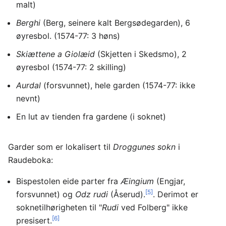
malt)
Berghi
(Berg, seinere kalt Bergsødegarden), 6
øyresbol. (1574-77: 3 høns)
Skiættene a Giolæid
(Skjetten i Skedsmo), 2
øyresbol (1574-77: 2 skilling)
Aurdal
(forsvunnet), hele garden (1574-77: ikke
nevnt)
En lut av tienden fra gardene (i soknet)
Garder som er lokalisert til
Droggunes sokn
i
Raudeboka:
Bispestolen eide parter fra
Æingium
(Engjar,
[5]
forsvunnet) og
Odz rudi
(Åserud).
. Derimot er
soknetilhørigheten til "
Rudi
ved Folberg" ikke
[6]
presisert.