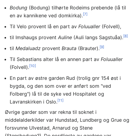
Bodung
(Bodung) tilhørte Rodeims prebende (lå til
[7]
en av kannikene ved domkirka).
Til Velo provent lå en part av
Foluualler
(Folvell),
[8]
til Imshaugs provent
Auline
(Auli langs Sagstuåa).
[9]
til
Medaluadz
provent
Brauta
(Brauter).
Til Sebastians alter lå en annen part av
Foluualler
[10]
(Folvell).
En part av østre garden Rud (trolig gnr 154 øst i
bygda, og den som over er anført som "ved
Folberg") lå til de syke ved Hospitalet og
[11]
Lavranskirken i Oslo.
Øvrige garder som var rekna til soknet i
middelalderkilder var Hundstad, Lundberg og Grue og
forsvunne Ulvestad, Arnarud og Stene
(Stensbodung?). De nordligste av gardene var