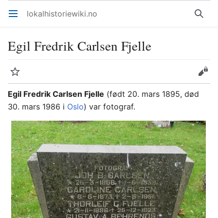
lokalhistoriewiki.no
Åpne hovedmenyen
Søk
Egil Fredrik Carlsen Fjelle
Overvåk
Rediger
Egil Fredrik Carlsen Fjelle
(født 20. mars 1895, død
30. mars 1986 i
Oslo
) var fotograf.