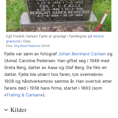
Egil Fredrik Carlsen Fjelle er gravlagt i familiegrav på
Vestre
gravlund
i Oslo.
Foto:
Stig Rune Pedersen
(2014)
Fjelle var sønn av fotograf
Johan Bernhard Carlsen
og
(Anna) Caroline Pedersen. Han giftet seg i 1949 med
Greta Berg, datter av Aase og Olaf Berg. De fikk en
datter. Fjelle ble utlært hos faren, tok svennebrev
1928 og håndverkerbrev samme år. Han overtok etter
farens død i 1938 hans firma, startet i 1893 (som
«
Frøling & Carlsen
»).
Kilder