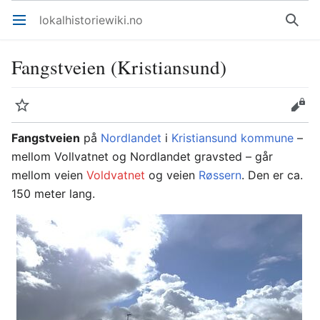
lokalhistoriewiki.no
Åpne hovedmenyen
Søk
Fangstveien (Kristiansund)
Overvåk
Rediger
Fangstveien
på
Nordlandet
i
Kristiansund kommune
–
mellom Vollvatnet og Nordlandet gravsted – går
mellom veien
Voldvatnet
og veien
Røssern
. Den er ca.
150 meter lang.