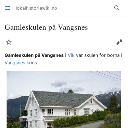
lokalhistoriewiki.no
Åpne hovedmenyen
Søk
Gamleskulen på Vangsnes
Overvåk
Rediger
Gamleskulen på Vangsnes
i
Vik
var skulen for borna i
Vangsnes krins
.