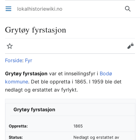
lokalhistoriewiki.no
Åpne hovedmenyen
Søk
Grytøy fyrstasjon
Overvåk
Rediger
Forside
:
Fyr
Grytøy fyrstasjon
var et innseilingsfyr i
Bodø
kommune
. Det ble oppretta i 1865. I 1959 ble det
nedlagt og erstattet av fyrlykt.
Grytøy fyrstasjon
Oppretta:
1865
Status:
Nedlagt og erstattet av