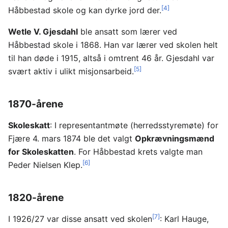
[4]
Håbbestad skole og kan dyrke jord der.
Wetle V. Gjesdahl
ble ansatt som lærer ved
Håbbestad skole i 1868. Han var lærer ved skolen helt
til han døde i 1915, altså i omtrent 46 år. Gjesdahl var
[5]
svært aktiv i ulikt misjonsarbeid.
1870-årene
Skoleskatt
: I representantmøte (herredsstyremøte) for
Fjære 4. mars 1874 ble det valgt
Opkrævningsmænd
for Skoleskatten
. For Håbbestad krets valgte man
[6]
Peder Nielsen Klep.
1820-årene
[7]
I 1926/27 var disse ansatt ved skolen
: Karl Hauge,