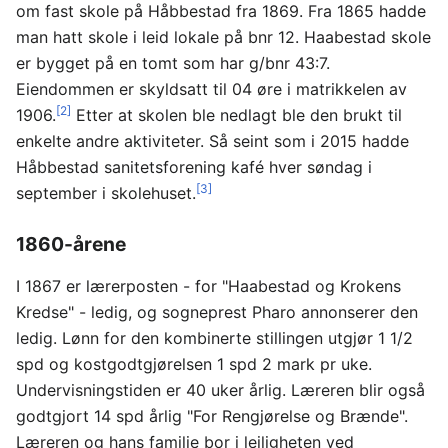
om fast skole på Håbbestad fra 1869. Fra 1865 hadde
man hatt skole i leid lokale på bnr 12. Haabestad skole
er bygget på en tomt som har g/bnr 43:7.
Eiendommen er skyldsatt til 04 øre i matrikkelen av
[2]
1906.
Etter at skolen ble nedlagt ble den brukt til
enkelte andre aktiviteter. Så seint som i 2015 hadde
Håbbestad sanitetsforening kafé hver søndag i
[3]
september i skolehuset.
1860-årene
I 1867 er lærerposten - for "Haabestad og Krokens
Kredse" - ledig, og sogneprest Pharo annonserer den
ledig. Lønn for den kombinerte stillingen utgjør 1 1/2
spd og kostgodtgjørelsen 1 spd 2 mark pr uke.
Undervisningstiden er 40 uker årlig. Læreren blir også
godtgjort 14 spd årlig "For Rengjørelse og Brænde".
Læreren og hans familie bor i leiligheten ved