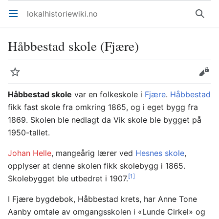
lokalhistoriewiki.no
Åpne hovedmenyen
Søk
Håbbestad skole (Fjære)
Overvåk
Rediger
Håbbestad skole
var en folkeskole i
Fjære
.
Håbbestad
fikk fast skole fra omkring 1865, og i eget bygg fra
1869. Skolen ble nedlagt da Vik skole ble bygget på
1950-tallet.
Johan Helle
, mangeårig lærer ved
Hesnes skole
,
opplyser at denne skolen fikk skolebygg i 1865.
[1]
Skolebygget ble utbedret i 1907.
I Fjære bygdebok, Håbbestad krets, har Anne Tone
Aanby omtale av omgangsskolen i «Lunde Cirkel» og