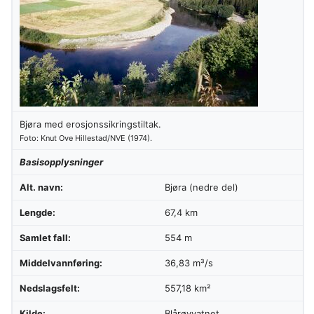
Bjøra med erosjonssikringstiltak.
Foto: Knut Ove Hillestad/NVE (1974).
Basisopplysninger
Alt. navn:
Bjøra (nedre del)
Lengde:
67,4 km
Samlet fall:
554 m
Middelvannføring:
36,83 m³/s
Nedslagsfelt:
557,18 km²
Kilde:
Blårøyvatnet