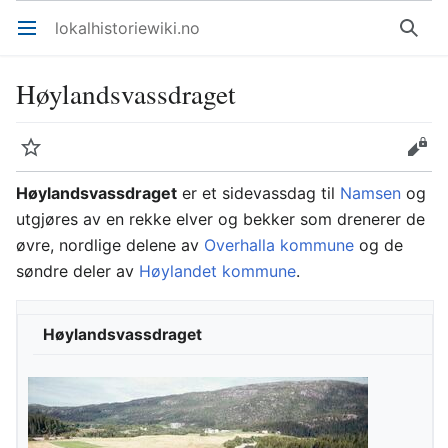
lokalhistoriewiki.no
Åpne hovedmenyen
Søk
Høylandsvassdraget
Overvåk
Rediger
Høylandsvassdraget
er et sidevassdag til
Namsen
og
utgjøres av en rekke elver og bekker som drenerer de
øvre, nordlige delene av
Overhalla kommune
og de
søndre deler av
Høylandet kommune
.
Høylandsvassdraget