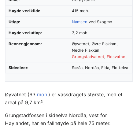
Høyde ved kilde
415 moh.
Utløp:
Namsen
ved Skogmo
Høyde ved utløp:
3,2 moh.
Renner gjennom:
Øyvatnet, Øvre Flakkan,
Nedre Flakkan,
Grungstadvatnet
,
Eidsvatnet
Sideelver:
Søråa, Nordåa, Eida, Flottelva
Øyvatnet (63
moh.
) er vassdragets største, med et
areal på 9,7 km².
Grungstadfossen i sideelva Nordåa, vest for
Høylandet, har en fallhøyde på hele 75 meter.