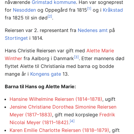
nåværende
Grimstad kommune
. Han var sogneprest
[1]
for
Nesodden
og Oppegård fra 1815
og i
Kråkstad
[2]
fra 1825 til sin død
.
Reiersen var 2. representant fra
Nedenes amt
på
Stortinget
i 1814.
Hans Christie Reiersen var gift med
Alette Marie
[3]
Winther
fra Aalborg i Danmark
. Etter mannens død
flyttet Alette til Christiania med barna og bodde
mange år i
Kongens gate
13.
Barna til Hans og Alette Marie:
Hansine Wilhelmine Reiersen (1814–1878)
, ugift
Jensine Christiane Dorothea Simonine Reiersen
Meyer (1817–1883)
, gift med korpslege
Fredrik
[4]
Nicolai Meyer (1811–1842)
.
Karen Emilie Charlotte Reiersen (1818–1879)
, gift