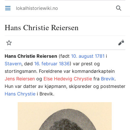
lokalhistoriewiki.no
Åpne hovedmenyen
Søk
Hans Christie Reiersen
Overvåk
Rediger
Hans Christie Reiersen
(født
10. august
1781
i
Stavern
, død
16. februar
1836
) var prest og
stortingsmann. Foreldrene var kommandørkaptein
Jens Reiersen
og
Else Hedevig Chrystie
fra
Brevik
.
Hun var datter av kjøpmann, skipsreder og postmester
Hans Chrystie
i Brevik.