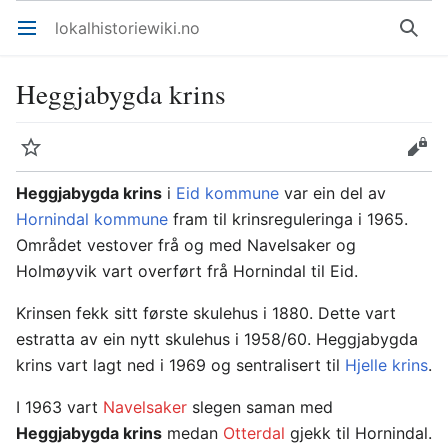
lokalhistoriewiki.no
Åpne hovedmenyen
Søk
Heggjabygda krins
Overvåk
Rediger
Heggjabygda krins
i
Eid kommune
var ein del av
Hornindal kommune
fram til krinsreguleringa i 1965.
Området vestover frå og med Navelsaker og
Holmøyvik vart overført frå Hornindal til Eid.
Krinsen fekk sitt første skulehus i 1880. Dette vart
estratta av ein nytt skulehus i 1958/60. Heggjabygda
krins vart lagt ned i 1969 og sentralisert til
Hjelle krins
.
I 1963 vart
Navelsaker
slegen saman med
Heggjabygda krins
medan
Otterdal
gjekk til Hornindal.