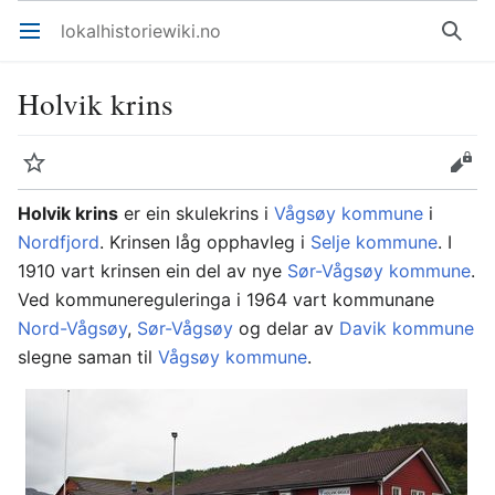
lokalhistoriewiki.no
Åpne hovedmenyen
Søk
Holvik krins
Overvåk
Rediger
Holvik krins
er ein skulekrins i
Vågsøy kommune
i
Nordfjord
. Krinsen låg opphavleg i
Selje kommune
. I
1910 vart krinsen ein del av nye
Sør-Vågsøy kommune
.
Ved kommunereguleringa i 1964 vart kommunane
Nord-Vågsøy
,
Sør-Vågsøy
og delar av
Davik kommune
slegne saman til
Vågsøy kommune
.