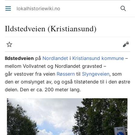
lokalhistoriewiki.no
Åpne hovedmenyen
Søk
Ildstedveien (Kristiansund)
Overvåk
Rediger
Ildstedveien
på
Nordlandet
i
Kristiansund kommune
–
mellom Vollvatnet og Nordlandet gravsted –
går vestover fra veien
Røssern
til
Slyngeveien
, som
den er omslynget av, og også tilstøtende til i den østre
delen. Den er ca. 200 meter lang.