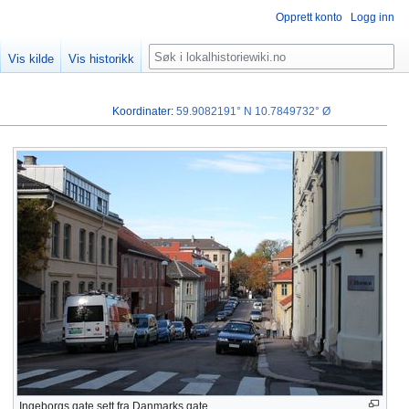
Opprett konto
Logg inn
Søk
Vis kilde
Vis historikk
Koordinater
:
59.9082191° N
10.7849732° Ø
Ingeborgs gate sett fra Danmarks gate.