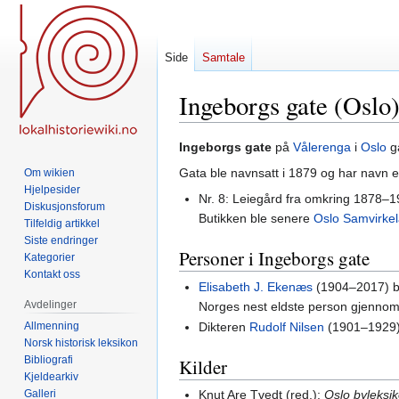
Side
Samtale
Ingeborgs gate (Oslo
Hopp
Hopp
Ingeborgs gate
på
Vålerenga
i
Oslo
g
til
til
Gata ble navnsatt i 1879 og har navn e
Om wikien
navigering
søk
Hjelpesider
Nr. 8: Leiegård fra omkring 1878–
Diskusjonsforum
Butikken ble senere
Oslo Samvirke
Tilfeldig artikkel
Siste endringer
Personer i Ingeborgs gate
Kategorier
Kontakt oss
Elisabeth J. Ekenæs
(1904–2017) bo
Avdelinger
Norges nest eldste person gjennom
Allmenning
Dikteren
Rudolf Nilsen
(1901–1929) 
Norsk historisk leksikon
Bibliografi
Kilder
Kjeldearkiv
Galleri
Knut Are Tvedt (red.):
Oslo byleksi