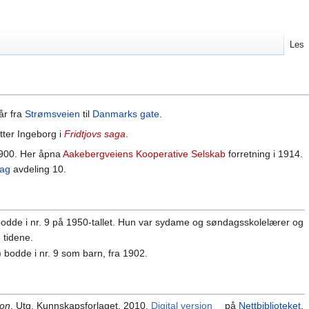
Les
)
år fra
Strømsveien
til
Danmarks gate
.
tter Ingeborg i
Fridtjovs saga
.
1900. Her åpna
Aakebergveiens Kooperative Selskab
forretning i 1914.
lag
avdeling 10.
dde i nr. 9 på 1950-tallet. Hun var sydame og søndagsskolelærer og
 tidene.
bodde i nr. 9 som barn, fra 1902.
kon
. Utg. Kunnskapsforlaget. 2010.
Digital versjon
på
Nettbiblioteket
.