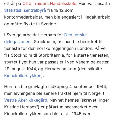
ett år på
Otto Treiders Handelsskole
. Hun var ansatt i
Statistisk sentralbyrå
fra 1942 som
kontormedarbeider, men ble engasjert i illegalt arbeid
og måtte flykte til Sverige.
I Sverige arbeidet Hernæs for
Den norske
delegasjonen
i Stockholm, før hun ble beordret til
tjeneste for den norske regjeringen i London. På vei
fra Stockholm til Storbritannia, for å starte tjenesten,
styrtet flyet hun var passasjer i ved Vänern på natten
29. august 1944, og Hernæs omkom (den såkalte
Kinnekulle-ulykken
).
Hernæs ble gravlagt i Lidköping 4. september 1944,
men levningene ble senere fraktet hjem til Norge, til
Vestre Aker kirkegård
. Navnet hennes (skrevet "Inger
Kristine Hernaes") er påført minnesmerket over
Kinnekulle-ulykken som ble reist i 1945 nær