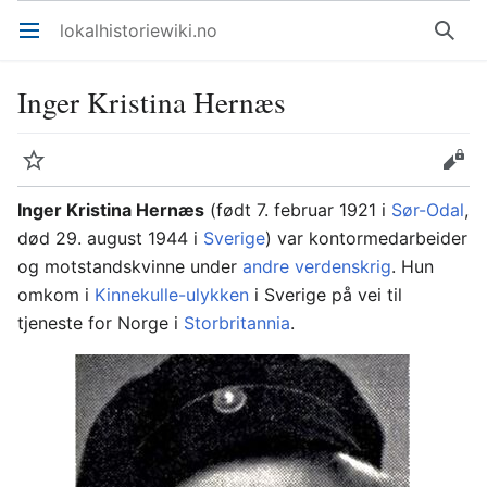
lokalhistoriewiki.no
Åpne hovedmenyen
Søk
Inger Kristina Hernæs
Overvåk
Rediger
Inger Kristina Hernæs
(født 7. februar 1921 i
Sør-Odal
,
død 29. august 1944 i
Sverige
) var kontormedarbeider
og motstandskvinne under
andre verdenskrig
. Hun
omkom i
Kinnekulle-ulykken
i Sverige på vei til
tjeneste for Norge i
Storbritannia
.