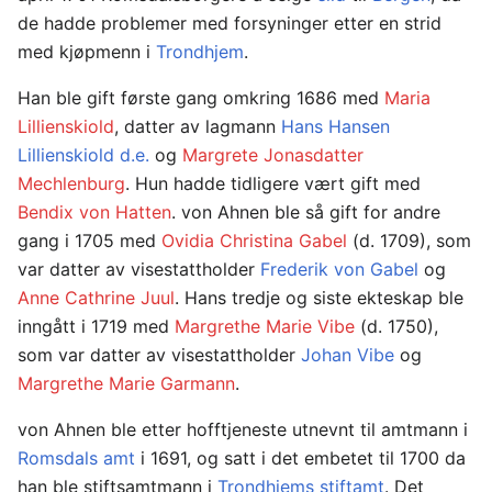
de hadde problemer med forsyninger etter en strid
med kjøpmenn i
Trondhjem
.
Han ble gift første gang omkring 1686 med
Maria
Lillienskiold
, datter av lagmann
Hans Hansen
Lillienskiold d.e.
og
Margrete Jonasdatter
Mechlenburg
. Hun hadde tidligere vært gift med
Bendix von Hatten
. von Ahnen ble så gift for andre
gang i 1705 med
Ovidia Christina Gabel
(d. 1709), som
var datter av visestattholder
Frederik von Gabel
og
Anne Cathrine Juul
. Hans tredje og siste ekteskap ble
inngått i 1719 med
Margrethe Marie Vibe
(d. 1750),
som var datter av visestattholder
Johan Vibe
og
Margrethe Marie Garmann
.
von Ahnen ble etter hofftjeneste utnevnt til amtmann i
Romsdals amt
i 1691, og satt i det embetet til 1700 da
han ble stiftsamtmann i
Trondhjems stiftamt
. Det