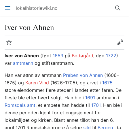
lokalhistoriewiki.no
Åpne hovedmenyen
Søk
Iver von Ahnen
Overvåk
Rediger
Iver von Ahnen
(født
1659
på
Bodøgård
, død
1722
)
var
amtmann
og stiftsamtmann.
Han var sønn av amtmann
Preben von Ahnen
(1606–
1675) og
Karen Vind
(1626–1705), og arvet i
1675
store eiendommer flere steder i landet etter faren. De
fleste ble etter hvert solgt. Han ble i
1691
amtmann i
Romsdals amt
, et embete han hadde til
1701
. Han ble i
denne perioden kjent for et engasjement for
lokalmiljøet og kirken. Blant annet tillot han den 6.
april 1701 Romsdalsborgere å selge
sild
til
Bergen
, da