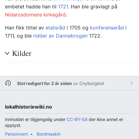
embetet hadde han til
1721
. Han ble gravlagt på
Nidarosdomens kirkegård
.
Han fikk tittel av
etatsråd
i 1705 og
konferanseråd
i
1711, og ble
ridder av Dannebrogen
1722.
Kilder
Sist redigert for 2 år siden
av
Cnyborgbot
lokalhistoriewiki.no
Innholdet er tilgjengelig under
CC-BY-SA
der ikke annet er
opplyst.
Personvern
Bordmaskin