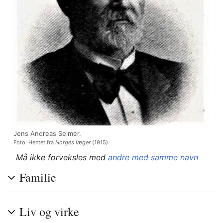
Jens Andreas Selmer.
Foto: Hentet fra
Norges læger
(1915)
Må ikke forveksles med
andre med samme navn
Familie
Liv og virke