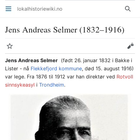
lokalhistoriewiki.no
Åpne hovedmenyen
Søk
Jens Andreas Selmer (1832–1916)
Overvåk
Rediger
Jens Andreas Selmer
(født 26. januar 1832 i Bakke i
Lister - nå
Flekkefjord kommune
, død 15. august 1916)
var lege. Fra 1876 til 1912 var han direktør ved
Rotvoll
sinnsykeasyl
i
Trondheim
.