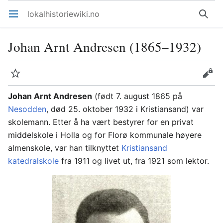
lokalhistoriewiki.no
Åpne hovedmenyen
Søk
Johan Arnt Andresen (1865–1932)
Overvåk
Rediger
Johan Arnt Andresen
(født 7. august 1865 på
Nesodden
, død 25. oktober 1932 i Kristiansand) var
skolemann. Etter å ha vært bestyrer for en privat
middelskole i Holla og for Florø kommunale høyere
almenskole, var han tilknyttet
Kristiansand
katedralskole
fra 1911 og livet ut, fra 1921 som lektor.