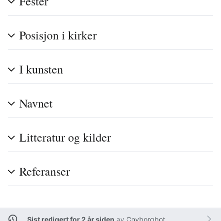
Fester
Posisjon i kirker
I kunsten
Navnet
Litteratur og kilder
Referanser
Sist redigert for 2 år siden
av
Cnyborgbot