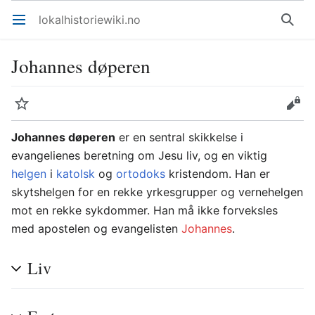
lokalhistoriewiki.no
Åpne hovedmenyen
Søk
Johannes døperen
Overvåk
Rediger
Johannes døperen
er en sentral skikkelse i
evangelienes beretning om Jesu liv, og en viktig
helgen
i
katolsk
og
ortodoks
kristendom. Han er
skytshelgen for en rekke yrkesgrupper og vernehelgen
mot en rekke sykdommer. Han må ikke forveksles
med apostelen og evangelisten
Johannes
.
Liv