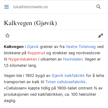
lokalhistoriewiki.no
Åpne hovedmenyen
Søk
Kalkvegen (Gjøvik)
Overvåk
Rediger
Kalkvegen
i
Gjøvik
greiner av fra
Vestre Totenveg
ved
blokkene på
Kopperud
og strekker seg nordvestover
til
Nygardsbakken
i utkanten av
Hunndalen
. Vegen er
1,5 kilometer lang.
Vegen ble i 1902 bygd av
Gjøvik kalkfabrikk
for å lette
transporten av kalk til
Toten cellulosefabrikk
.
«Cellulosen» kjøpte tidlig på 1900-tallet omtrent ⅔ av
produksjonen ved kalkfabrikken, ca. 100 hektoliter
daglig.