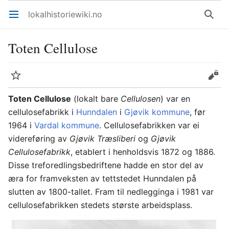
lokalhistoriewiki.no
Åpne hovedmenyen
Søk
Toten Cellulose
Overvåk
Rediger
Toten Cellulose
(lokalt bare
Cellulosen
) var en
cellulosefabrikk i
Hunndalen
i
Gjøvik kommune
, før
1964 i
Vardal kommune
. Cellulosefabrikken var ei
videreføring av
Gjøvik Træsliberi
og
Gjøvik
Cellulosefabrikk
, etablert i henholdsvis 1872 og 1886.
Disse treforedlingsbedriftene hadde en stor del av
æra for framveksten av tettstedet Hunndalen på
slutten av 1800-tallet. Fram til nedlegginga i 1981 var
cellulosefabrikken stedets største arbeidsplass.