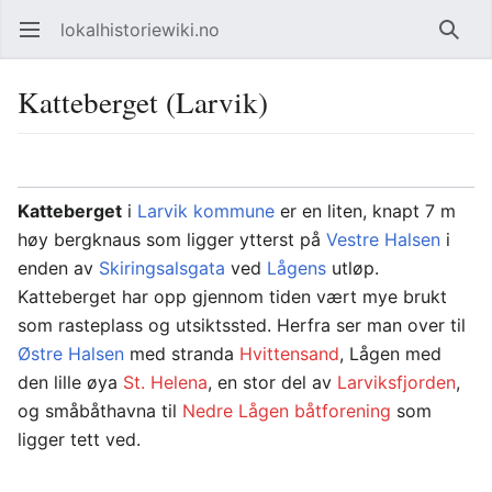
lokalhistoriewiki.no
Åpne hovedmenyen
Søk
Katteberget (Larvik)
Overvåk
Rediger
Katteberget
i
Larvik kommune
er en liten, knapt 7 m
høy bergknaus som ligger ytterst på
Vestre Halsen
i
enden av
Skiringsalsgata
ved
Lågens
utløp.
Katteberget har opp gjennom tiden vært mye brukt
som rasteplass og utsiktssted. Herfra ser man over til
Østre Halsen
med stranda
Hvittensand
, Lågen med
den lille øya
St. Helena
, en stor del av
Larviksfjorden
,
og småbåthavna til
Nedre Lågen båtforening
som
ligger tett ved.