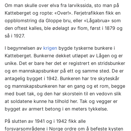
Om man skulle over elva fra larvikssida, sto man på
Katteberget og ropte: «Over!». Ferjetrafikken fikk en
oppblomstring da Gloppe bru, eller «Lågabrua» som
den oftest kalles, ble ødelagt av flom, først i 1879 og
så i 1927.
I begynnelsen av
krigen
bygde tyskerne bunkere i
Katteberget. Bunkerne dekket utløpet av Lågen og er
unike. Det er bare her det er registrert en stridsbunker
og en mannskapsbunker på ett og samme sted. De er
antagelig bygget i 1942. Bunkeren har tre skyteskår
og mannskapsbunkeren har en gang og et rom, begge
med buet tak, og den har skorstein til en vedovn slik
at soldatene kunne ha tilhold her. Tak og vegger er
bygget av armert betong i en meters tykkelse.
På slutten av 1941 og i 1942 fikk alle
forsvarsområdene i Norge ordre om å befeste kysten