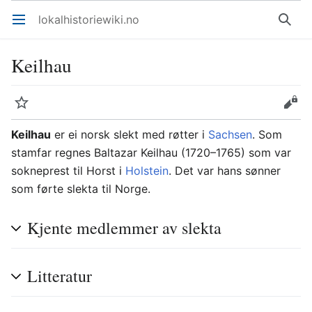
lokalhistoriewiki.no
Åpne hovedmenyen
Søk
Keilhau
Overvåk
Rediger
Keilhau
er ei norsk slekt med røtter i
Sachsen
. Som
stamfar regnes Baltazar Keilhau (1720–1765) som var
sokneprest til Horst i
Holstein
. Det var hans sønner
som førte slekta til Norge.
Kjente medlemmer av slekta
Litteratur