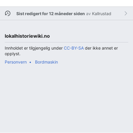
Sist redigert for 12 måneder siden
av
Kallrustad
lokalhistoriewiki.no
Innholdet er tilgjengelig under
CC-BY-SA
der ikke annet er
opplyst.
Personvern
Bordmaskin