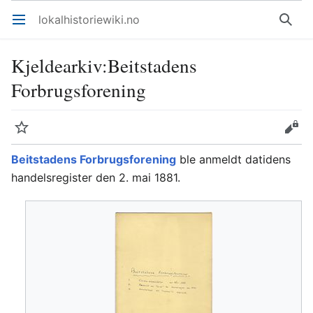
lokalhistoriewiki.no
Åpne hovedmenyen
Søk
Kjeldearkiv
:
Beitstadens
Forbrugsforening
Overvåk
Rediger
Beitstadens Forbrugsforening
ble anmeldt datidens
handelsregister den 2. mai 1881.