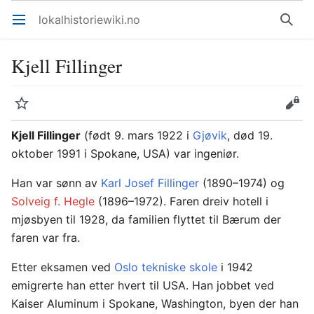
lokalhistoriewiki.no
Åpne hovedmenyen
Søk
Kjell Fillinger
Overvåk
Rediger
Kjell Fillinger
(født 9. mars 1922 i
Gjøvik
, død 19.
oktober 1991 i Spokane, USA) var ingeniør.
Han var sønn av
Karl Josef Fillinger
(1890–1974) og
Solveig f. Hegle
(1896–1972). Faren dreiv hotell i
mjøsbyen til 1928, da familien flyttet til Bærum der
faren var fra.
Etter eksamen ved
Oslo tekniske skole
i 1942
emigrerte han etter hvert til USA. Han jobbet ved
Kaiser Aluminum i Spokane, Washington, byen der han