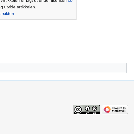
. Artikkelen er lagt ut under lisensen
cc-
og utvide artikkelen.
ersikten
.