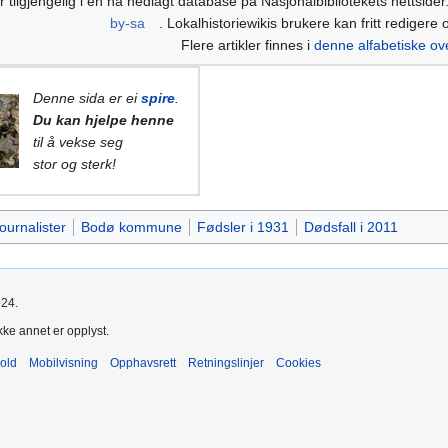
r tilgjengelig i en nå nedlagt database på Nasjonalbibliotekets nettsider
by-sa
. Lokalhistoriewikis brukere kan fritt redigere 
Flere artikler finnes i
denne alfabetiske ov
Denne sida er ei
spire
.
Du kan hjelpe henne
til å vekse seg
stor og sterk!
ournalister
Bodø kommune
Fødsler i 1931
Dødsfall i 2011
024.
kke annet er opplyst.
old
Mobilvisning
Opphavsrett
Retningslinjer
Cookies