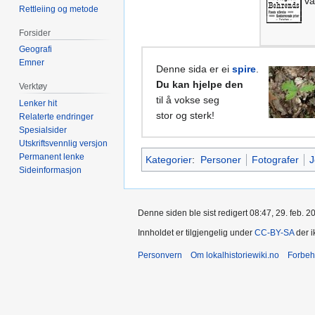
va
Rettleiing og metode
Forsider
Geografi
Emner
Denne sida er ei
spire
.
Du kan hjelpe den
Verktøy
til å vokse seg
Lenker hit
stor og sterk!
Relaterte endringer
Spesialsider
Utskriftsvennlig versjon
Permanent lenke
Kategorier
:
Personer
Fotografer
J
Sideinformasjon
Denne siden ble sist redigert 08:47, 29. feb. 2
Innholdet er tilgjengelig under
CC-BY-SA
der i
Personvern
Om lokalhistoriewiki.no
Forbeh