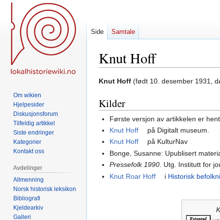
Side
Samtale
Knut Hoff
Hopp
Hopp
Knut Hoff
(født 10. desember 1931, dø
til
til
Om wikien
Kilder
navigering
søk
Hjelpesider
Diskusjonsforum
Første versjon av artikkelen er hen
Tilfeldig artikkel
Knut Hoff
på Digitalt museum.
Siste endringer
Knut Hoff
på KulturNav
Kategorier
Kontakt oss
Bonge, Susanne: Upublisert materi
Pressefolk 1990
. Utg. Institutt for 
Avdelinger
Knut Roar Hoff
i
Historisk befolkn
Allmenning
Norsk historisk leksikon
Bibliografi
Kjeldearkiv
K
Galleri