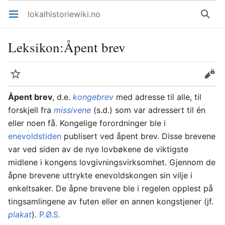
lokalhistoriewiki.no
Åpne hovedmenyen
Søk
Leksikon
:
Åpent brev
Overvåk
Rediger
Åpent brev
, d.e.
kongebrev
med adresse til alle, til
forskjell fra
missivene
(s.d.) som var adressert til én
eller noen få. Kongelige forordninger ble i
enevoldstiden
publisert ved åpent brev. Disse brevene
var ved siden av de nye lovbøkene de viktigste
midlene i kongens lovgivningsvirksomhet. Gjennom de
åpne brevene uttrykte enevoldskongen sin vilje i
enkeltsaker. De åpne brevene ble i regelen opplest på
tingsamlingene av futen eller en annen kongstjener (jf.
plakat
).
P.Ø.S.