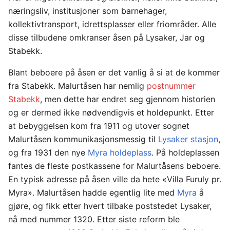
næringsliv, institusjoner som barnehager,
kollektivtransport, idrettsplasser eller friområder. Alle
disse tilbudene omkranser åsen på Lysaker, Jar og
Stabekk.
Blant beboere på åsen er det vanlig å si at de kommer
fra Stabekk. Malurtåsen har nemlig
postnummer
Stabekk
, men dette har endret seg gjennom historien
og er dermed ikke nødvendigvis et holdepunkt. Etter
at bebyggelsen kom fra 1911 og utover sognet
Malurtåsen kommunikasjonsmessig til
Lysaker stasjon
,
og fra 1931 den nye
Myra holdeplass
. På holdeplassen
fantes de fleste postkassene for Malurtåsens beboere.
En typisk adresse på åsen ville da hete «Villa Furuly pr.
Myra». Malurtåsen hadde egentlig lite med
Myra
å
gjøre, og fikk etter hvert tilbake poststedet Lysaker,
nå med nummer 1320. Etter siste reform ble