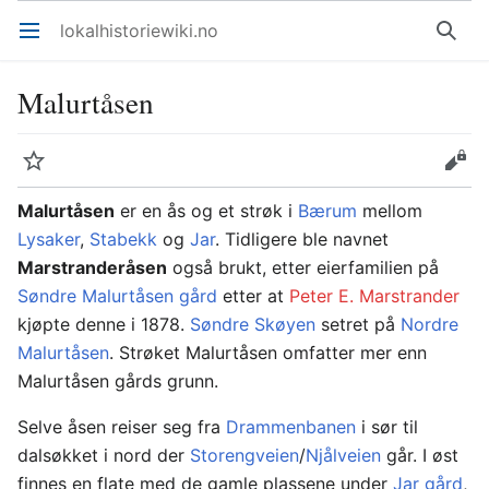
lokalhistoriewiki.no
Åpne hovedmenyen
Søk
Malurtåsen
Overvåk
Rediger
Malurtåsen
er en ås og et strøk i
Bærum
mellom
Lysaker
,
Stabekk
og
Jar
. Tidligere ble navnet
Marstranderåsen
også brukt, etter eierfamilien på
Søndre Malurtåsen gård
etter at
Peter E. Marstrander
kjøpte denne i 1878.
Søndre Skøyen
setret på
Nordre
Malurtåsen
. Strøket Malurtåsen omfatter mer enn
Malurtåsen gårds grunn.
Selve åsen reiser seg fra
Drammenbanen
i sør til
dalsøkket i nord der
Storengveien
/
Njålveien
går. I øst
finnes en flate med de gamle plassene under
Jar gård
,