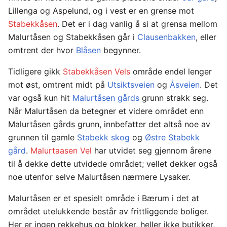
Lillenga og Aspelund, og i vest er en grense mot
Stabekkåsen
. Det er i dag vanlig å si at grensa mellom
Malurtåsen og Stabekkåsen går i
Clausenbakken
, eller
omtrent der hvor
Blåsen
begynner.
Tidligere gikk
Stabekkåsen Vels
område endel lenger
mot øst, omtrent midt på
Utsiktsveien
og
Åsveien
. Det
var også kun hit
Malurtåsen gårds
grunn strakk seg.
Når Malurtåsen da betegner et videre området enn
Malurtåsen gårds grunn, innbefatter det altså noe av
grunnen til gamle
Stabekk skog
og
Østre Stabekk
gård
.
Malurtaasen Vel
har utvidet seg gjennom årene
til å dekke dette utvidede området; vellet dekker også
noe utenfor selve Malurtåsen nærmere Lysaker.
Malurtåsen er et spesielt område i Bærum i det at
området utelukkende består av frittliggende boliger.
Her er ingen rekkehus og blokker, heller ikke butikker,