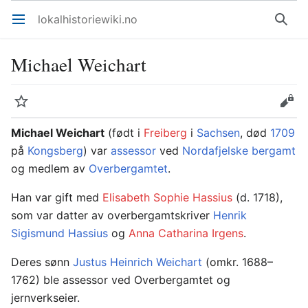
lokalhistoriewiki.no
Åpne hovedmenyen
Søk
Michael Weichart
Overvåk
Rediger
Michael Weichart
(født i
Freiberg
i
Sachsen
, død
1709
på
Kongsberg
) var
assessor
ved
Nordafjelske bergamt
og medlem av
Overbergamtet
.
Han var gift med
Elisabeth Sophie Hassius
(d. 1718),
som var datter av overbergamtskriver
Henrik
Sigismund Hassius
og
Anna Catharina Irgens
.
Deres sønn
Justus Heinrich Weichart
(omkr. 1688–
1762) ble assessor ved Overbergamtet og
jernverkseier.