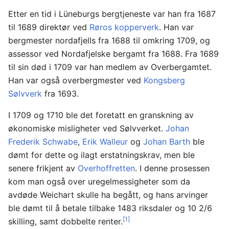
Etter en tid i Lüneburgs bergtjeneste var han fra 1687
til 1689 direktør ved
Røros kopperverk
. Han var
bergmester nordafjells fra 1688 til omkring 1709, og
assessor ved Nordafjelske bergamt fra 1688. Fra 1689
til sin død i 1709 var han medlem av Overbergamtet.
Han var også overbergmester ved
Kongsberg
Sølvverk
fra 1693.
I 1709 og 1710 ble det foretatt en granskning av
økonomiske misligheter ved Sølvverket.
Johan
Frederik Schwabe
,
Erik Walleur
og
Johan Barth
ble
dømt for dette og ilagt erstatningskrav, men ble
senere frikjent av
Overhoffretten
. I denne prosessen
kom man også over uregelmessigheter som da
avdøde Weichart skulle ha begått, og hans arvinger
ble dømt til å betale tilbake 1483 riksdaler og 10 2/6
[1]
skilling, samt dobbelte renter.