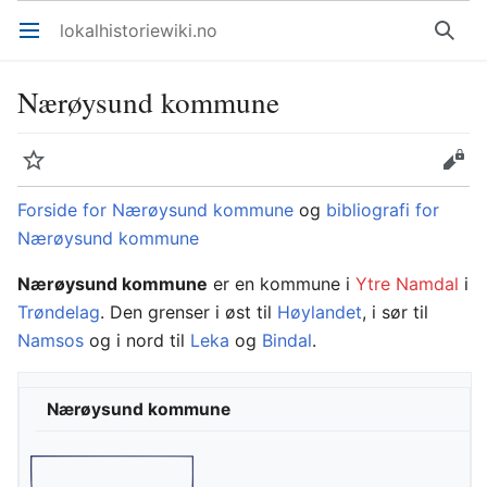
lokalhistoriewiki.no
Åpne hovedmenyen
Søk
Nærøysund kommune
Overvåk
Rediger
Forside for Nærøysund kommune
og
bibliografi for
Nærøysund kommune
Nærøysund kommune
er en kommune i
Ytre Namdal
i
Trøndelag
. Den grenser i øst til
Høylandet
, i sør til
Namsos
og i nord til
Leka
og
Bindal
.
Nærøysund kommune