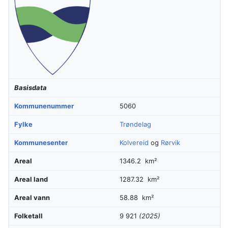
Basisdata
Kommunenummer
5060
Fylke
Trøndelag
Kommunesenter
Kolvereid
og
Rørvik
Areal
1346.2 km²
Areal land
1287.32 km²
Areal vann
58.88 km²
Folketall
9 921
(2025)