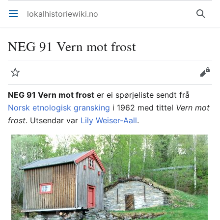
lokalhistoriewiki.no
Åpne hovedmenyen
Søk
NEG 91 Vern mot frost
Overvåk
Rediger
NEG 91 Vern mot frost
er ei spørjeliste sendt frå
Norsk etnologisk gransking
i 1962 med tittel
Vern mot
frost
. Utsendar var
Lily Weiser-Aall
.