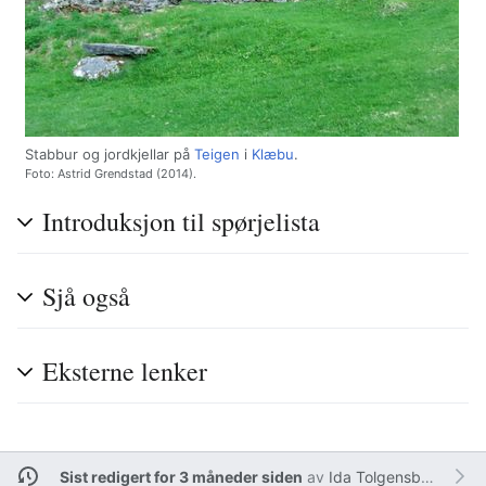
Stabbur og jordkjellar på
Teigen
i
Klæbu
.
Foto: Astrid Grendstad (2014).
Introduksjon til spørjelista
Sjå også
Eksterne lenker
Sist redigert for 3 måneder siden
av
Ida Tolgensbakk