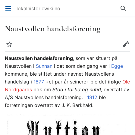
lokalhistoriewiki.no
Åpne hovedmenyen
Søk
Naustvollen handelsforening
Overvåk
Rediger
Naustvollen handelsforening
, som var situert på
Naustvollen i
Sunnan
i det som den gang var i
Egge
kommune, ble stiftet under navnet Naustvollens
handelslag i
1877
, «et par år seinere» ble det ifølge
Ole
Nordgaards
bok om
Stod i fortid og nutid
, overtatt av
A/S Naustvollens handelsforening. I
1912
ble
forretningen overtatt av J. K. Barkhald.