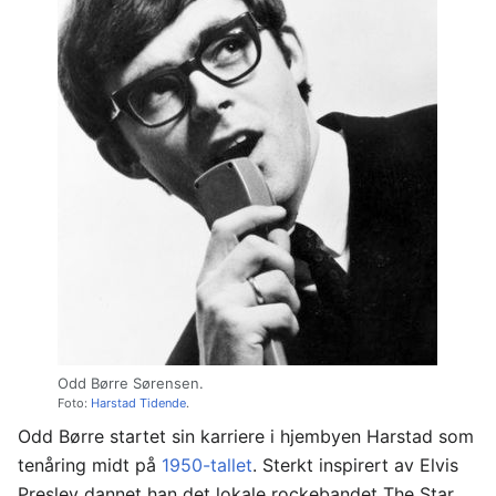
Odd Børre Sørensen.
Foto:
Harstad Tidende
.
Odd Børre startet sin karriere i hjembyen Harstad som
tenåring midt på
1950-tallet
. Sterkt inspirert av Elvis
Presley dannet han det lokale rockebandet The Star