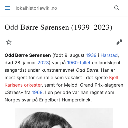
lokalhistoriewiki.no
Åpne hovedmenyen
Søk
Odd Børre Sørensen (1939–2023)
Overvåk
Rediger
Odd Børre Sørensen
(født 9. august
1939
i
Harstad
,
død 28. januar
2023
) var på
1960-tallet
en landskjent
sangartist under kunstnernavnet
Odd Børre
. Han er
mest kjent for sin rolle som vokalist i det kjente
Kjell
Karlsens orkester
, samt for Melodi Grand Prix-slageren
«Stress» fra
1968
. I en periode var han regnet som
Norges svar på Engelbert Humperdinck.