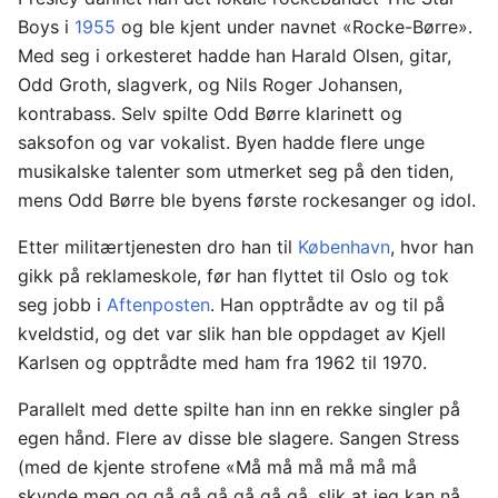
Boys i
1955
og ble kjent under navnet «Rocke-Børre».
Med seg i orkesteret hadde han Harald Olsen, gitar,
Odd Groth, slagverk, og Nils Roger Johansen,
kontrabass. Selv spilte Odd Børre klarinett og
saksofon og var vokalist. Byen hadde flere unge
musikalske talenter som utmerket seg på den tiden,
mens Odd Børre ble byens første rockesanger og idol.
Etter militærtjenesten dro han til
København
, hvor han
gikk på reklameskole, før han flyttet til Oslo og tok
seg jobb i
Aftenposten
. Han opptrådte av og til på
kveldstid, og det var slik han ble oppdaget av Kjell
Karlsen og opptrådte med ham fra 1962 til 1970.
Parallelt med dette spilte han inn en rekke singler på
egen hånd. Flere av disse ble slagere. Sangen Stress
(med de kjente strofene «Må må må må må må
skynde meg og gå gå gå gå gå gå, slik at jeg kan nå