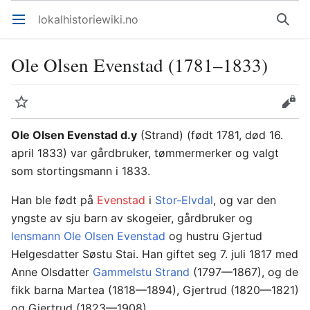
lokalhistoriewiki.no
Åpne hovedmenyen
Søk
Ole Olsen Evenstad (1781–1833)
Overvåk
Rediger
Ole Olsen Evenstad d.y
(Strand) (født 1781, død 16.
april 1833) var gårdbruker, tømmermerker og valgt
som stortingsmann i 1833.
Han ble født på
Evenstad
i
Stor-Elvdal
, og var den
yngste av sju barn av skogeier, gårdbruker og
lensmann
Ole Olsen Evenstad
og hustru Gjertud
Helgesdatter Søstu Stai. Han giftet seg 7. juli 1817 med
Anne Olsdatter
Gammelstu Strand
(1797—1867), og de
fikk barna Martea (1818—1894), Gjertrud (1820—1821)
og Gjertrud (1823—1908).