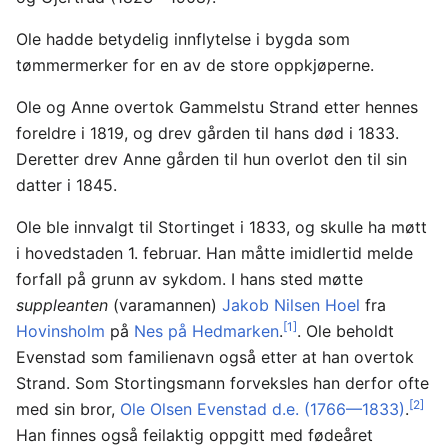
Ole hadde betydelig innflytelse i bygda som
tømmermerker for en av de store oppkjøperne.
Ole og Anne overtok Gammelstu Strand etter hennes
foreldre i 1819, og drev gården til hans død i 1833.
Deretter drev Anne gården til hun overlot den til sin
datter i 1845.
Ole ble innvalgt til Stortinget i 1833, og skulle ha møtt
i hovedstaden 1. februar. Han måtte imidlertid melde
forfall på grunn av sykdom. I hans sted møtte
suppleanten
(varamannen)
Jakob Nilsen Hoel
fra
[1]
Hovinsholm
på
Nes på Hedmarken
.
. Ole beholdt
Evenstad som familienavn også etter at han overtok
Strand. Som Stortingsmann forveksles han derfor ofte
[2]
med sin bror,
Ole Olsen Evenstad d.e. (1766—1833)
.
Han finnes også feilaktig oppgitt med fødeåret