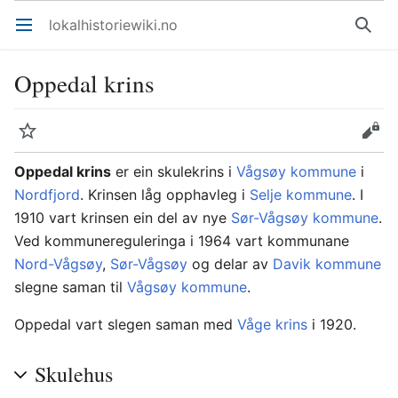
lokalhistoriewiki.no
Åpne hovedmenyen
Søk
Oppedal krins
Overvåk
Rediger
Oppedal krins
er ein skulekrins i
Vågsøy kommune
i
Nordfjord
. Krinsen låg opphavleg i
Selje kommune
. I
1910 vart krinsen ein del av nye
Sør-Vågsøy kommune
.
Ved kommunereguleringa i 1964 vart kommunane
Nord-Vågsøy
,
Sør-Vågsøy
og delar av
Davik kommune
slegne saman til
Vågsøy kommune
.
Oppedal vart slegen saman med
Våge krins
i 1920.
Skulehus