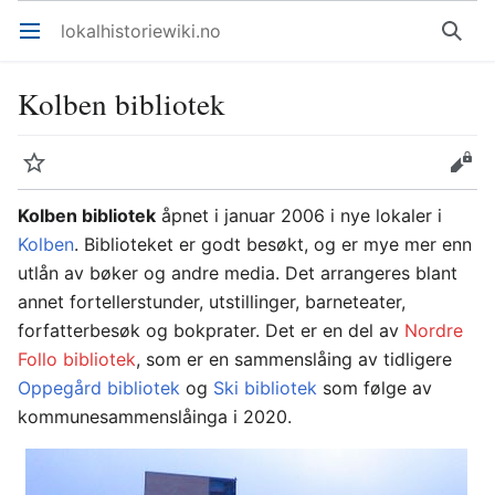
lokalhistoriewiki.no
Åpne hovedmenyen
Søk
Kolben bibliotek
Overvåk
Rediger
Kolben bibliotek
åpnet i januar 2006 i nye lokaler i
Kolben
. Biblioteket er godt besøkt, og er mye mer enn
utlån av bøker og andre media. Det arrangeres blant
annet fortellerstunder, utstillinger, barneteater,
forfatterbesøk og bokprater. Det er en del av
Nordre
Follo bibliotek
, som er en sammenslåing av tidligere
Oppegård bibliotek
og
Ski bibliotek
som følge av
kommunesammenslåinga i 2020.