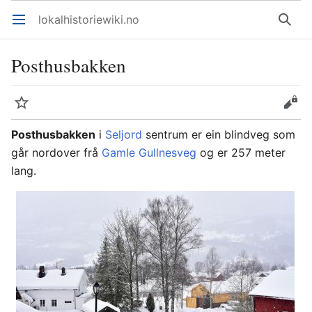
lokalhistoriewiki.no
Åpne hovedmenyen
Søk
Posthusbakken
Overvåk
Rediger
Posthusbakken
i
Seljord
sentrum er ein blindveg som
går nordover frå
Gamle Gullnesveg
og er 257 meter
lang.