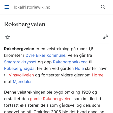
lokalhistoriewiki.no
Åpne hovedmenyen
Søk
Røkebergveien
Overvåk
Rediger
Røkebergveien
er en veistrekning på rundt 1,6
kilometer i
Øvre Eiker kommune
. Veien går fra
Smørgravkrysset
og opp
Røkebergbakkene
til
Røkeberghøgda
, før den ved gården
Hole
skifter navn
til
Vinsvollveien
og fortsetter videre gjennom
Horne
mot
Mjøndalen
.
Denne veistrekningen ble bygd omkring 1920 og
erstattet den
gamle Røkebergveien
, som imidlertid
fortsatt eksisterer, dels som gårdsvei og dels som
gangvei og sti. Omkring 2005 ble det bygd gang-og