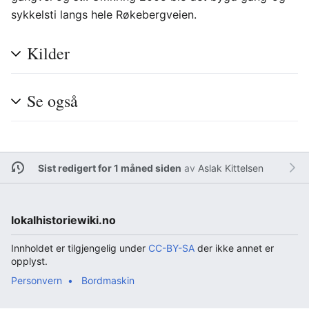
sykkelsti langs hele Røkebergveien.
Kilder
Se også
Sist redigert for 1 måned siden
av
Aslak Kittelsen
lokalhistoriewiki.no
Innholdet er tilgjengelig under
CC-BY-SA
der ikke annet er
opplyst.
Personvern
Bordmaskin