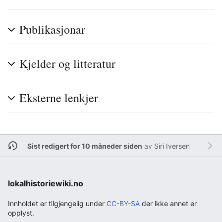
Publikasjonar
Kjelder og litteratur
Eksterne lenkjer
Sist redigert for 10 måneder siden
av
Siri Iversen
lokalhistoriewiki.no
Innholdet er tilgjengelig under
CC-BY-SA
der ikke annet er
opplyst.