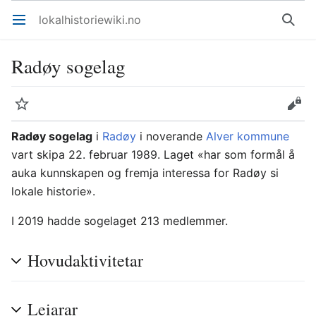
lokalhistoriewiki.no
Åpne hovedmenyen
Søk
Radøy sogelag
Overvåk
Rediger
Radøy sogelag
i
Radøy
i noverande
Alver kommune
vart skipa 22. februar 1989. Laget «har som formål å
auka kunnskapen og fremja interessa for Radøy si
lokale historie».
I 2019 hadde sogelaget 213 medlemmer.
Hovudaktivitetar
Leiarar