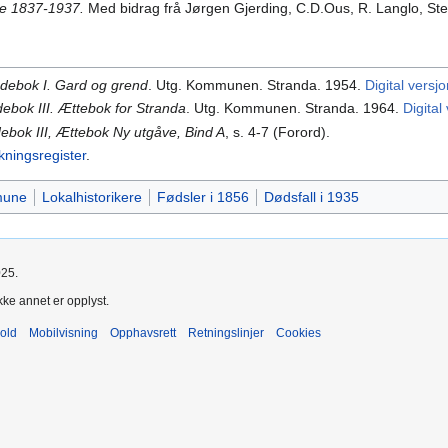
e 1837-1937.
Med bidrag frå Jørgen Gjerding, C.D.Ous, R. Langlo, Stef
debok I.
Gard og grend
. Utg. Kommunen. Stranda. 1954.
Digital versj
ebok III.
Ættebok for Stranda
. Utg. Kommunen. Stranda. 1964.
Digital
ebok III, Ættebok Ny utgåve, Bind A
, s. 4-7 (Forord).
lkningsregister
.
mune
Lokalhistorikere
Fødsler i 1856
Dødsfall i 1935
025.
kke annet er opplyst.
old
Mobilvisning
Opphavsrett
Retningslinjer
Cookies