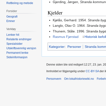
Gjerding, Jørgen,
Stranda kommun
Rettleiing og metode
Kjelder
Forsider
Geografi
Kjølås, Gerhard. 1954.
Stranda byg
Emner
Langlo, Olav O. 1964.
Stranda bygd
Verktøy
Thunem, Ståle. 1996.
Stranda bygd
Lenker hit
Rasmus Fjørstad
i
Historisk befo
Relaterte endringer
Spesialsider
Kategorier
:
Personer
Stranda kom
Utskriftsvennlig versjon
Permanent lenke
Sideinformasjon
Denne siden ble sist redigert 12:27, 23. jan. 2
Innholdet er tilgjengelig under
CC-BY-SA
der i
Personvern
Om lokalhistoriewiki.no
Forbeh