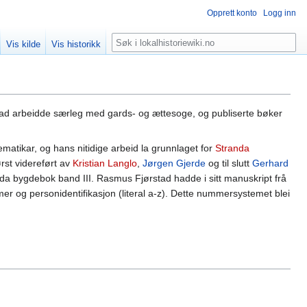
Opprett konto
Logg inn
Søk
Vis kilde
Vis historikk
ad arbeidde særleg med gards- og ættesoge, og publiserte bøker
matikar, og hans nitidige arbeid la grunnlaget for
Stranda
rst videreført av
Kristian Langlo
,
Jørgen Gjerde
og til slutt
Gerhard
nda bygdebok band III. Rasmus Fjørstad hadde i sitt manuskript frå
er og personidentifikasjon (literal a-z). Dette nummersystemet blei