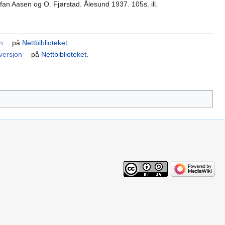
an Aasen og O. Fjørstad. Ålesund 1937. 105s. ill.
on
på
Nettbiblioteket
.
 versjon
på
Nettbiblioteket
.