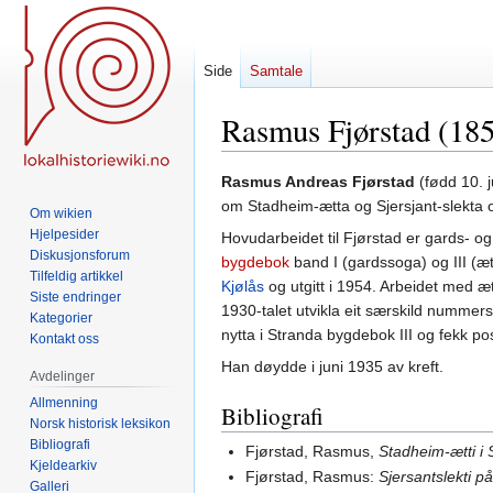
Side
Samtale
Rasmus Fjørstad (18
Hopp
Hopp
Rasmus Andreas Fjørstad
(fødd 10. j
til
til
om Stadheim-ætta og Sjersjant-slekta og
Om wikien
navigering
søk
Hjelpesider
Hovudarbeidet til Fjørstad er gards- o
Diskusjonsforum
bygdebok
band I (gardssoga) og III (æt
Tilfeldig artikkel
Kjølås
og utgitt i 1954. Arbeidet med æ
Siste endringer
1930-talet utvikla eit særskild nummer
Kategorier
nytta i Stranda bygdebok III og fekk pos
Kontakt oss
Han døydde i juni 1935 av kreft.
Avdelinger
Allmenning
Bibliografi
Norsk historisk leksikon
Bibliografi
Fjørstad, Rasmus,
Stadheim-ætti i
Kjeldearkiv
Fjørstad, Rasmus:
Sjersantslekti 
Galleri