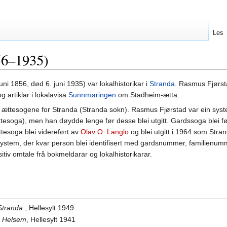
Les
56–1935)
uni 1856, død 6. juni 1935) var lokalhistorikar i
Stranda
. Rasmus Fjørst
 artiklar i lokalavisa
Sunnmøringen
om Stadheim-ætta.
g ættesogene for Stranda (Stranda sokn). Rasmus Fjørstad var ein syste
tesoga), men han døydde lenge før desse blei utgitt. Gardssoga blei fø
ttesoga blei videreført av
Olav O. Langlo
og blei utgitt i 1964 som Stra
system, der kvar person blei identifisert med gardsnummer, familienumm
itiv omtale frå bokmeldarar og lokalhistorikarar.
 Stranda
, Hellesylt 1949
på Helsem
, Hellesylt 1941