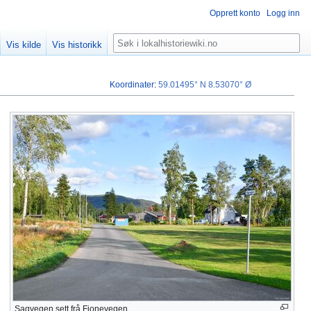
Opprett konto
Logg inn
Søk
Vis kilde
Vis historikk
Koordinater
:
59.01495° N
8.53070° Ø
Sagvegen sett frå Fjonevegen.