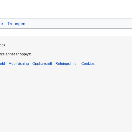
ne
Treungen
2025.
kke annet er opplyst.
old
Mobilvisning
Opphavsrett
Retningslinjer
Cookies