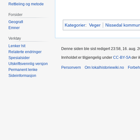
Rettleiing og metode
Forsider
Geografi
Kategorier
:
Veger
Nissedal kommu
Emner
Verktøy
Lenker hit
Denne siden ble sist redigert 23:58, 16. aug. 
Relaterte endringer
Innholdet er tilgjengelig under
CC-BY-SA
der i
Spesialsider
Utskriftsvennlig versjon
Personvern
Om lokalhistoriewiki.no
Forbeh
Permanent lenke
Sideinformasjon