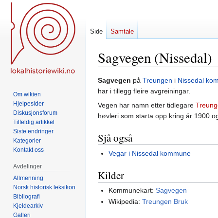
Side
Samtale
Sagvegen (Nissedal)
Hopp
Hopp
Sagvegen
på
Treungen
i
Nissedal k
til
til
har i tillegg fleire avgreiningar.
Om wikien
navigering
søk
Hjelpesider
Vegen har namn etter tidlegare
Treung
Diskusjonsforum
høvleri som starta opp kring år 1900 og 
Tilfeldig artikkel
Siste endringer
Sjå også
Kategorier
Kontakt oss
Vegar i Nissedal kommune
Avdelinger
Kilder
Allmenning
Norsk historisk leksikon
Kommunekart:
Sagvegen
Bibliografi
Wikipedia:
Treungen Bruk
Kjeldearkiv
Galleri