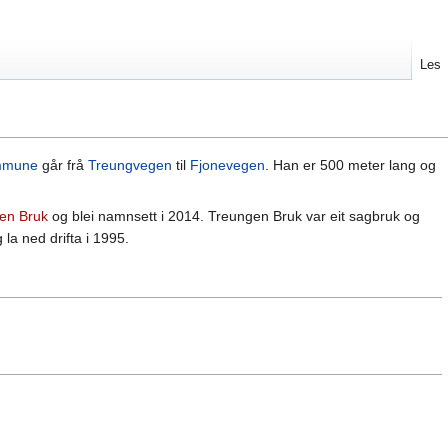
Les
ommune
går frå
Treungvegen
til
Fjonevegen
. Han er 500 meter lang og
en Bruk
og blei namnsett i 2014. Treungen Bruk var eit sagbruk og
la ned drifta i 1995.