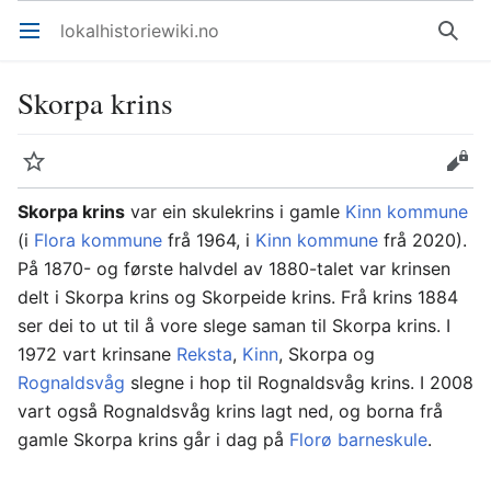
lokalhistoriewiki.no
Åpne hovedmenyen
Søk
Skorpa krins
Overvåk
Rediger
Skorpa krins
var ein skulekrins i gamle
Kinn kommune
(i
Flora kommune
frå 1964, i
Kinn kommune
frå 2020).
På 1870- og første halvdel av 1880-talet var krinsen
delt i Skorpa krins og Skorpeide krins. Frå krins 1884
ser dei to ut til å vore slege saman til Skorpa krins. I
1972 vart krinsane
Reksta
,
Kinn
, Skorpa og
Rognaldsvåg
slegne i hop til Rognaldsvåg krins. I 2008
vart også Rognaldsvåg krins lagt ned, og borna frå
gamle Skorpa krins går i dag på
Florø barneskule
.