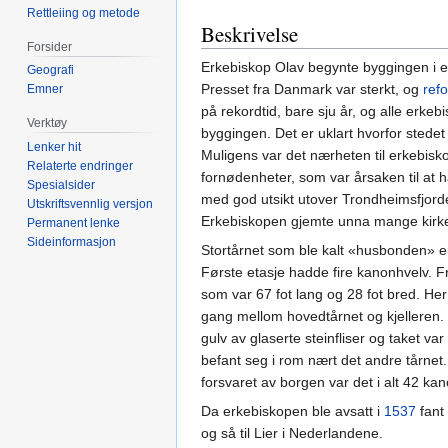
Rettleiing og metode
Beskrivelse
Forsider
Erkebiskop Olav begynte byggingen i en
Geografi
Presset fra Danmark var sterkt, og
ref
Emner
på rekordtid, bare sju år, og alle erke
Verktøy
byggingen. Det er uklart hvorfor stedet 
Lenker hit
Muligens var det nærheten til erkebis
Relaterte endringer
fornødenheter, som var årsaken til at 
Spesialsider
med god utsikt utover Trondheimsfjorde
Utskriftsvennlig versjon
Erkebiskopen gjemte unna mange kirke
Permanent lenke
Sideinformasjon
Stortårnet som ble kalt «husbonden» e
Første etasje hadde fire kanonhvelv. Fr
som var 67 fot lang og 28 fot bred. He
gang mellom hovedtårnet og kjelleren. 
gulv av glaserte steinfliser og taket 
befant seg i rom nært det andre tårnet.
forsvaret av borgen var det i alt 42 ka
Da erkebiskopen ble avsatt i
1537
fant 
og så til Lier i Nederlandene.