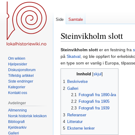
Side
Samtale
Steinvikholm slott
Hopp
Hopp
Steinvikholm slott
er en festning fra
til
til
på
Skatval
, og ble oppført for erkebis
Om wikien
navigering
søk
en type som er vanlig i Europa, tilpasset
Hjelpesider
Diskusjonsforum
Innhold
Tilfeldig artikkel
Siste endringer
1
Beskrivelse
Kategorier
2
Galleri
Kontakt oss
2.1
Fotografi fra 1890-åra
2.2
Fotografi fra 1905
Avdelinger
2.3
Fotografi fra 1939
Allmenning
3
Referanser
Norsk historisk leksikon
4
Litteratur
Bibliografi
Kjeldearkiv
5
Eksterne lenker
Galleri