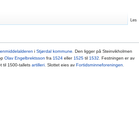
Les
senmiddelalderen
i
Stjørdal kommune
. Den ligger på Steinvikholmen
kop
Olav Engelbrektsson
fra
1524
eller
1525
til
1532
. Festningen er av
 til 1500-tallets
artilleri
. Slottet eies av
Fortidsminneforeningen
.