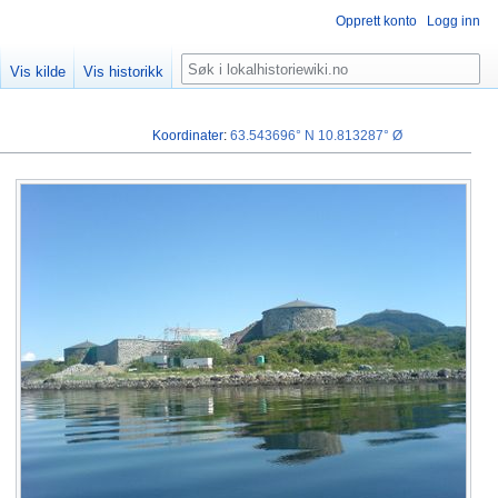
Opprett konto
Logg inn
Søk
Vis kilde
Vis historikk
Koordinater
:
63.543696° N
10.813287° Ø