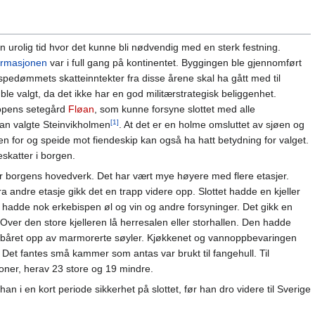
 urolig tid hvor det kunne bli nødvendig med en sterk festning.
ormasjonen
var i full gang på kontinentet. Byggingen ble gjennomført
bispedømmets skatteinntekter fra disse årene skal ha gått med til
ble valgt, da det ikke har en god militærstrategisk beliggenhet.
kopens setegård
Fløan
, som kunne forsyne slottet med alle
[1]
han valgte Steinvikholmen
. At det er en holme omsluttet av sjøen og
n for og speide mot fiendeskip kan også ha hatt betydning for valget.
skatter i borgen.
r borgens hovedverk. Det har vært mye høyere med flere etasjer.
a andre etasje gikk det en trapp videre opp. Slottet hadde en kjeller
r hadde nok erkebispen øl og vin og andre forsyninger. Det gikk en
Over den store kjelleren lå herresalen eller storhallen. Den hadde
var båret opp av marmorerte søyler. Kjøkkenet og vannoppbevaringen
 Det fantes små kammer som antas var brukt til fangehull. Til
noner, herav 23 store og 19 mindre.
han i en kort periode sikkerhet på slottet, før han dro videre til Sverige