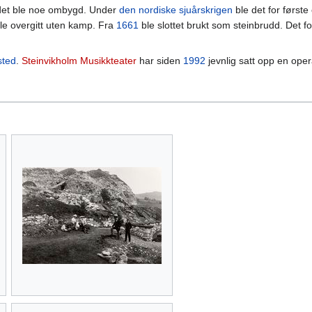
g det ble noe ombygd. Under
den nordiske sjuårskrigen
ble det for første
le overgitt uten kamp. Fra
1661
ble slottet brukt som steinbrudd. Det for
sted
.
Steinvikholm Musikkteater
har siden
1992
jevnlig satt opp en ope