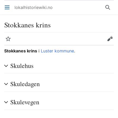
lokalhistoriewiki.no
Åpne hovedmenyen
Søk
Stokkanes krins
Overvåk
Rediger
Stokkanes krins
i
Luster kommune
.
Skulehus
Skuledagen
Skulevegen